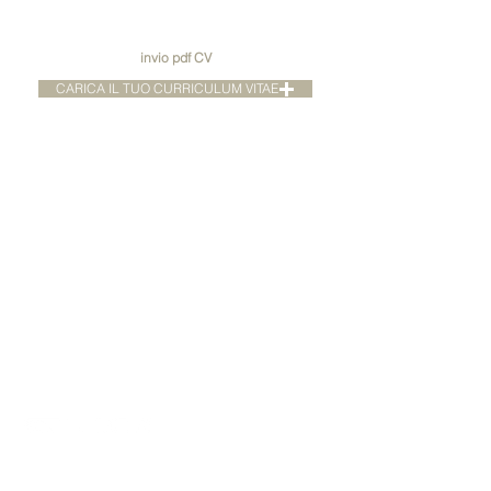
invio pdf CV
CARICA IL TUO CURRICULUM VITAE