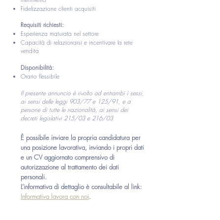
Fidelizzazione clienti acquisiti
Requisiti richiesti:
Esperienza maturata nel settore
Capacità di relazionarsi e incentivare la rete
vendita
Disponibilità:
Orario flessibile
Il presente annuncio è rivolto ad entrambi i sessi,
ai sensi delle leggi 903/77 e 125/91, e a
persone di tutte le nazionalità, ai sensi dei
decreti legislativi 215/03 e 216/03
È possibile inviare la propria candidatura per
una posizione lavorativa, inviando i propri dati
e un CV aggiornato comprensivo di
autorizzazione al trattamento dei dati
personali.
L’informativa di dettaglio è consultabile al link:
Informativa lavora con noi
.