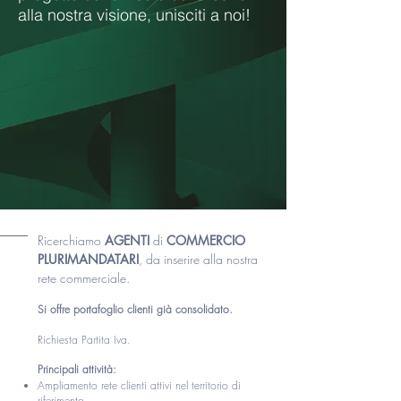
alla nostra visione, unisciti a noi!
Ricerchiamo
AGENTI
di
COMMERCIO
PLURIMANDATARI
, da inserire alla nostra
rete commerciale
.
Si offre portafoglio clienti già consolidato
.
Richiesta
Partita Iva.
Principali attività:
Ampliamento rete clienti attivi nel territorio di
riferimento