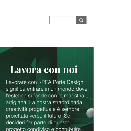
Lavora con noi
Lavorare con I-PEA Porte Design
significa entrare in un mondo dove
l'estetica si fonde con la maestria
artigiana. La nostra straordinaria
creatività progettuale è sempre
proiettata verso il futuro. Se
desideri far parte di questo
progetto condiviso e contribuire